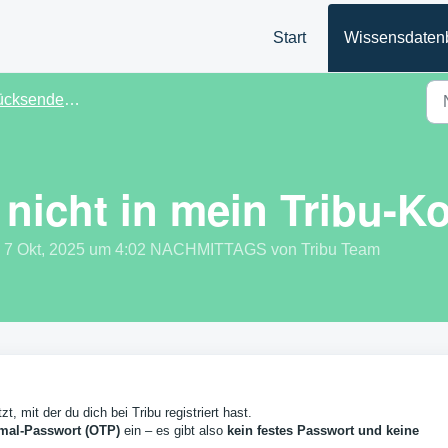
Start
Wissensdaten
ndeetikett & Login-Probleme
 nicht in mein Tribu-K
Di, 7 Okt, 2025 um 4:02 NACHMITTAGS von Tribu Team
t, mit der du dich bei Tribu registriert hast.
mal-Passwort (OTP)
ein – es gibt also
kein festes Passwort und keine